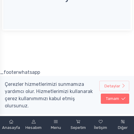
_footerwhatsapp
Çerezler hizmetlerimizi sunmamıza
Detaylar
yardımcı olur. Hizmetlerimizi kullanarak
çerez kullanımımızı kabul etmiş
Tamam
olursunuz.
Powered by
nopCommerce
&
Mobint Bilişim A.Ş.
Anasayfa
Hesabım
Menu
Sepetim
İletişim
Diğer