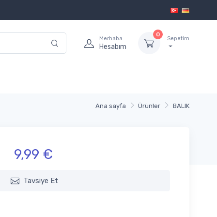
0
Merhaba
Sepetim
Hesabım
Ana sayfa
Ürünler
BALIK
9,99 €
Tavsiye Et