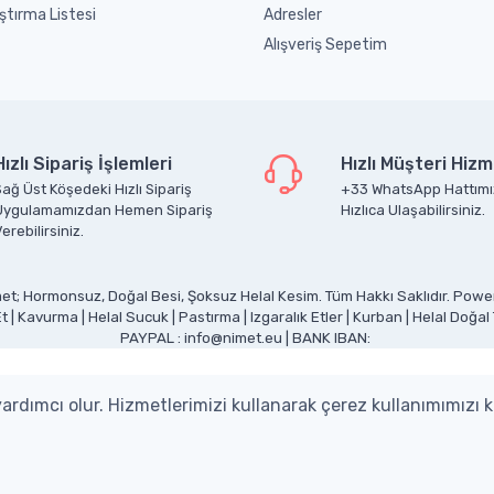
ştırma Listesi
Adresler
Alışveriş Sepetim
Hızlı Sipariş İşlemleri
Hızlı Müşteri Hizm
ağ Üst Köşedeki Hızlı Sipariş
+33 WhatsApp Hattımı
Uygulamamızdan Hemen Sipariş
Hızlıca Ulaşabilirsiniz.
erebilirsiniz.
et; Hormonsuz, Doğal Besi, Şoksuz Helal Kesim. Tüm Hakkı Saklıdır. Pow
Et
|
Kavurma
|
Helal Sucuk
|
Pastırma
|
Izgaralık Etler
|
Kurban
|
Helal Doğal
PAYPAL : info@nimet.eu | BANK IBAN:
rdımcı olur. Hizmetlerimizi kullanarak çerez kullanımımızı 