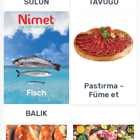
SÜLÜN
TAVUĞU
Pastırma -
Füme et
BALIK