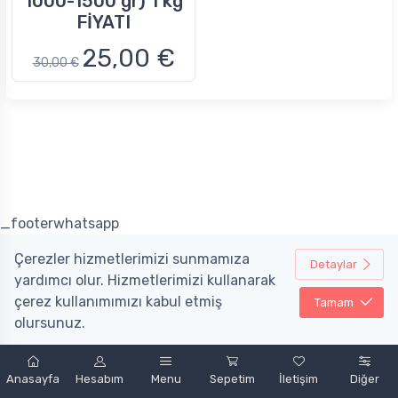
1000-1500 gr) 1 kg
FİYATI
25,00 €
30,00 €
_footerwhatsapp
Çerezler hizmetlerimizi sunmamıza
Detaylar
yardımcı olur. Hizmetlerimizi kullanarak
çerez kullanımımızı kabul etmiş
Tamam
olursunuz.
Powered by
nopCommerce
&
Mobint Bilişim A.Ş.
Anasayfa
Hesabım
Menu
Sepetim
İletişim
Diğer