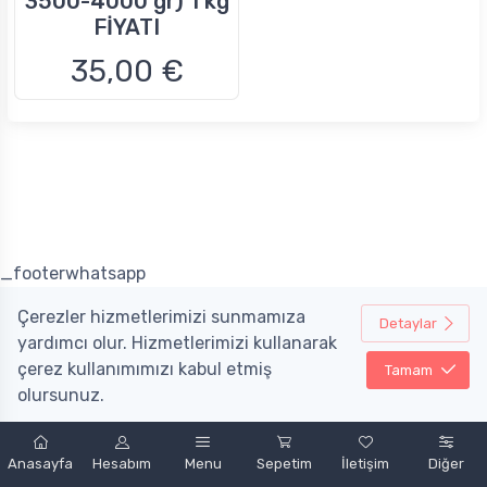
3500-4000 gr) 1 kg
FİYATI
35,00 €
_footerwhatsapp
Çerezler hizmetlerimizi sunmamıza
Detaylar
yardımcı olur. Hizmetlerimizi kullanarak
çerez kullanımımızı kabul etmiş
Tamam
olursunuz.
Powered by
nopCommerce
&
Mobint Bilişim A.Ş.
Anasayfa
Hesabım
Menu
Sepetim
İletişim
Diğer