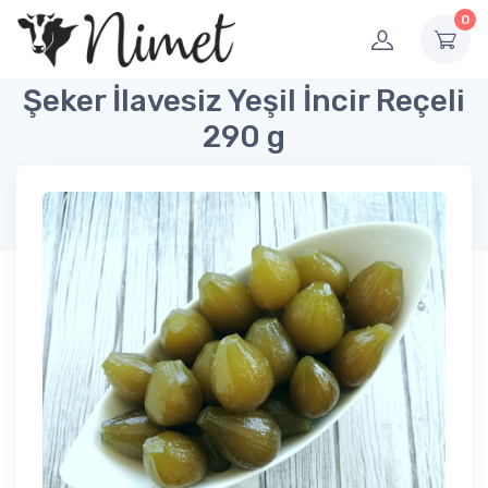
0
Şeker İlavesiz Yeşil İncir Reçeli
290 g